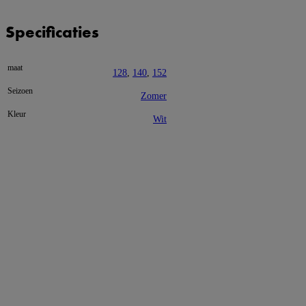
Specificaties
maat
128
,
140
,
152
Seizoen
Zomer
Kleur
Wit