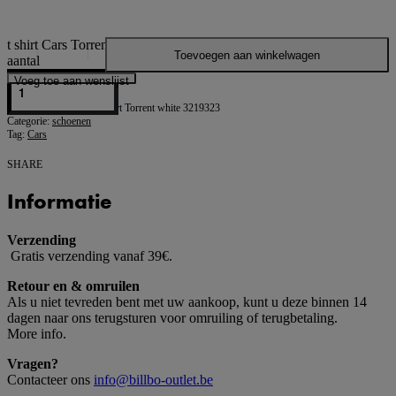
t shirt Cars Torrent
Toevoegen aan winkelwagen
aantal
Voeg toe aan wenslijst
Cars t shirt Torrent white 3219323
Categorie:
schoenen
Tag:
Cars
SHARE
Informatie
Verzending
Gratis verzending vanaf 39€.
Retour en & omruilen
Als u niet tevreden bent met uw aankoop, kunt u deze binnen 14
dagen naar ons terugsturen voor omruiling of terugbetaling.
More info.
Vragen?
Contacteer ons
info@billbo-outlet.be