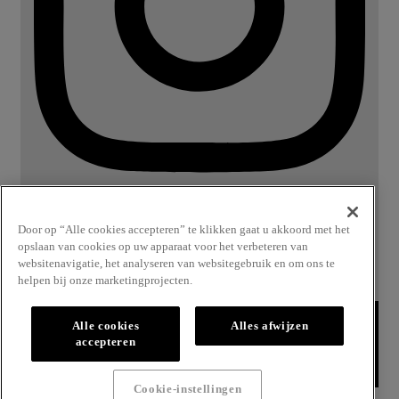
info@billbo-outlet.be
Door op “Alle cookies accepteren” te klikken gaat u akkoord met het
T 0499 99 17 79
opslaan van cookies op uw apparaat voor het verbeteren van
websitenavigatie, het analyseren van websitegebruik en om ons te
Privacybeleid
Retourneren
Algemene voorwaarden
helpen bij onze marketingprojecten.
© B.I.L.B.B.O – Outlet
Alle cookies
Alles afwijzen
accepteren
Site by
Ferm
Cookie-instellingen
SHOPPING BAG
0